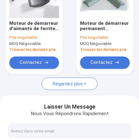
À propos de nous
Visite d'usine
Moteur de démarreur
Moteur de démarreur
d'aimants de ferrite
permanent
Contrôle de qualité
de Gray Ferrite Arc
d'automobile
Prix:
negotiable
Prix:
negotiable
Magnet Strong de
d'aimant d'arc de
MOQ:
Négociable
MOQ:
Négociable
charbon de bois
ferrite d'OEM
Demandez une citation
Trouvez les derniers prix
Trouvez les derniers prix
Contactez
Contactez
Aimant permanent de ferrite
Regardez plus
Aimant aggloméré de ferrite
Aimants de moteur de ferrite
Laisser Un Message
Nous Vous Répondrons Rapidement
Aimant moulage par par injection
Ferrite Ring Magnet