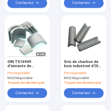
Contactez
Contactez
OIN TS16949
Gris de charbon de
d'aimants de
bois industriel d'OIN
segment de ferrite
TS16949 d'aimant de
Prix:
negotiable
Prix:
negotiable
d'OEM d'aimants
noyau de ferrite
MOQ:
Négociable
MOQ:
Négociable
d'arc de ferrite de
d'ETD
résistance à la
Trouvez les derniers prix
Trouvez les derniers prix
corrosion
Contactez
Contactez