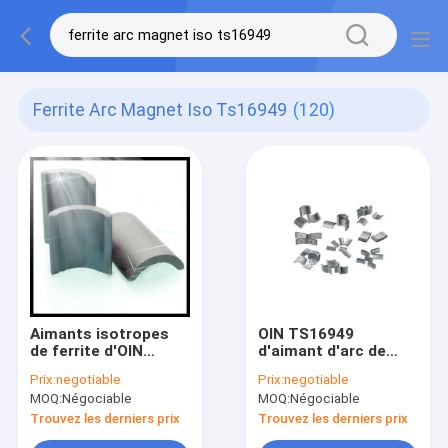
Ferrite Arc Magnet Iso Ts16949
(120)
Aimants isotropes
OIN TS16949
de ferrite d'OIN
d'aimant d'arc de
TS16949 d'aimant
ferrite de SrO
Prix:
negotiable
Prix:
negotiable
d'arc de ferrite de
6Fe2O3 pour des
MOQ:
Négociable
MOQ:
Négociable
moteur de GYMNASE
automobiles
pompant des
Trouvez les derniers prix
Trouvez les derniers prix
moteurs