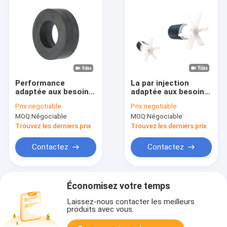
Performance
La par injection
adaptée aux besoins
adaptée aux besoins
du client d'OIN
du client de ferrite
Prix:
negotiable
Prix:
negotiable
TS16949 de Gray
moulage OIN
MOQ:
Négociable
MOQ:
Négociable
Ring Ferrite Magnet
TS16949 d'aimant
de charbon de bois
pour le moteur de
Trouvez les derniers prix
Trouvez les derniers prix
haute
démarreur
Contactez
Contactez
Économisez votre temps
Laissez-nous contacter les meilleurs
produits avec vous.