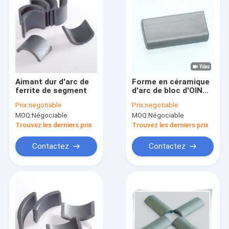
Aimant dur d'arc de
Forme en céramique
ferrite de segment
d'arc de bloc d'OIN
TS16949 d'aimant de
Prix:
negotiable
Prix:
negotiable
ferrite de tuile de
MOQ:
Négociable
MOQ:
Négociable
moteur
Trouvez les derniers prix
Trouvez les derniers prix
Contactez
Contactez
Maison
Produits
Exposition de VR