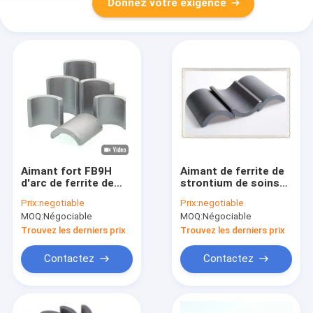
Donnez votre exigence
Aimant fort FB9H
Aimant de ferrite de
d'arc de ferrite de
strontium de soins
Y10T Y30 pour la
médicaux pour
Prix:
negotiable
Prix:
negotiable
machine de soins
l'aimant électrique
MOQ:
Négociable
MOQ:
Négociable
médicaux
d'arc de ferrite de
550 540 outils
Trouvez les derniers prix
Trouvez les derniers prix
Contactez
Contactez