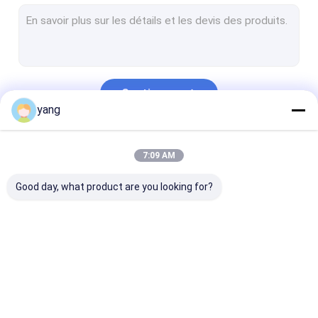
Aimant d'arc de ferrite
Barres aimantées de ferrite
Aimants de segment de ferrite
Continuer
Aimants durs de ferrite
yang
Aimants de moteur de démarreur
Nos Catégories
7:09 AM
Aimant anisotrope de ferrite
Good day, what product are you looking for?
Aimant en céramique de ferrite
Aimant de bloc de ferrite
Aimant de ferrite de pompe à eau
Aimant permanent
Aimant aggloméré de
Aimants de mo
de ferrite
ferrite
de ferrite