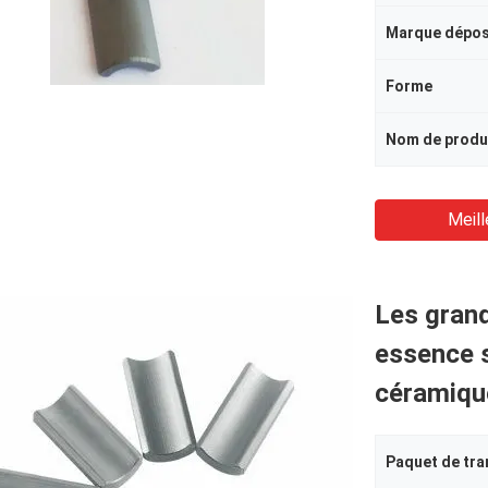
Marque dépo
Forme
Nom de produ
Meill
Les gran
essence 
céramiqu
Paquet de tra