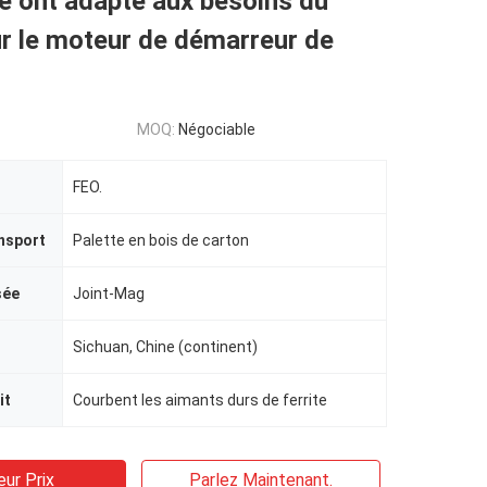
e ont adapté aux besoins du
ur le moteur de démarreur de
MOQ:
Négociable
FEO.
nsport
Palette en bois de carton
sée
Joint-Mag
Sichuan, Chine (continent)
it
Courbent les aimants durs de ferrite
eur Prix
Parlez Maintenant.