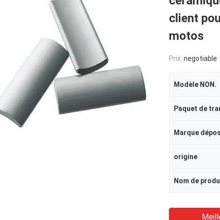
céramiqu
client po
motos
Prix:
negotiable
Modèle NON.
Paquet de tra
Marque dépo
origine
Nom de produ
Meill