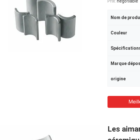
Prix:
negotiable
Nom de produ
Couleur
Spécification
Marque dépo
origine
Meill
Les aiman