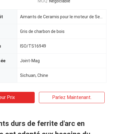
MOQ:
Négociable
it
Aimants de Ceramis pour le moteur de Seater
Gris de charbon de bois
s
ISO/TS16949
sée
Joint-Mag
Sichuan, Chine
eur Prix
Parlez Maintenant.
ts durs de ferrite d'arc en