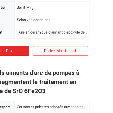
sée
Joint-Mag
Selon vos conditions
it
Tuile en céramique d'aimant d'époxyde de ferrite
eur Prix
Parlez Maintenant.
ds aimants d'arc de pompes à
segmentent le traitement en
e de SrO 6Fe2O3
nsport
Cartons et palettes adaptés aux besoins du client