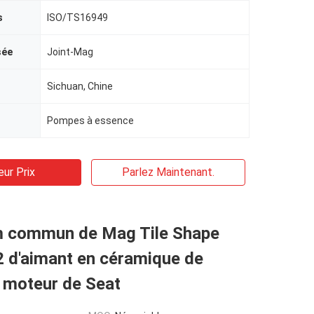
s
ISO/TS16949
sée
Joint-Mag
Sichuan, Chine
Pompes à essence
eur Prix
Parlez Maintenant.
m commun de Mag Tile Shape
 d'aimant en céramique de
e moteur de Seat