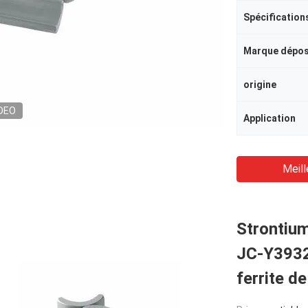
Spécification
Marque dépo
origine
DEO
Application
Meill
Strontiu
JC-Y3932
ferrite d