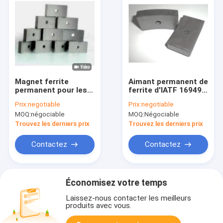
Magnet ferrite
Aimant permanent de
permanent pour les
ferrite d'IATF 16949
générateurs selon la
pour les générateurs
Prix:
negotiable
Prix:
negotiable
norme ISO/Technique
JC-Y4240
MOQ:
négociable
MOQ:
Négociable
Trouvez les derniers prix
Trouvez les derniers prix
Contactez
Contactez
Économisez votre temps
Laissez-nous contacter les meilleurs
produits avec vous.