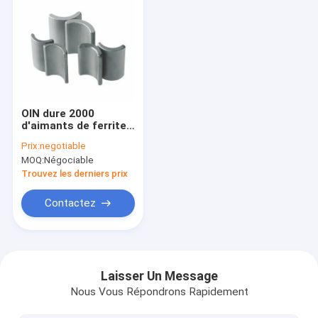
OIN dure 2000
d'aimants de ferrite
de pompe à essence
Prix:
negotiable
pour 775 750 outils
MOQ:
Négociable
électriques
Trouvez les derniers prix
Contactez
Maison
Produits
Laisser Un Message
Nous Vous Répondrons Rapidement
Exposition de VR