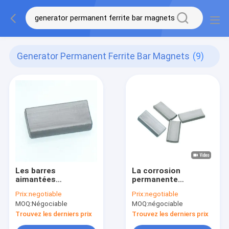
Generator Permanent Ferrite Bar Magnets
(9)
Les barres
La corrosion
aimantées
permanente
permanentes de
industrielle de barres
Prix:
negotiable
Prix:
negotiable
ferrite de générateur
aimantées de ferrite
MOQ:
Négociable
MOQ:
négociable
ont adapté l'anti
rendent OIN TS16949
corrosion aux
résistante
Trouvez les derniers prix
Trouvez les derniers prix
besoins du client