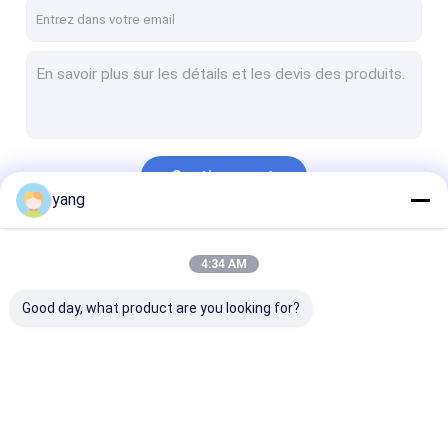
À propos de nous
Visite d'usine
Contrôle de qualité
Demandez une citation
Continuer
yang
Aimant permanent de ferrite
Nos Catégories
4:34 AM
Aimant aggloméré de ferrite
Good day, what product are you looking for?
Aimants de moteur de ferrite
Aimant moulage par par injection
Ferrite Ring Magnet
Aimant permanent
Aimant aggloméré de
Aimants de mo