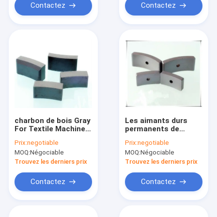
élevée
Contactez
Contactez
charbon de bois Gray
Les aimants durs
For Textile Machine
permanents de
Motor de barres
ferrite segmentent le
Prix:
negotiable
Prix:
negotiable
aimantées du ferrite
divers aimant de
MOQ:
Négociable
MOQ:
Négociable
6Fe2O3
ferrite du générateur
Y35
Trouvez les derniers prix
Trouvez les derniers prix
Contactez
Contactez