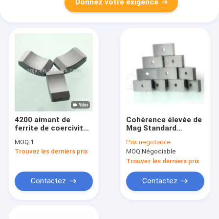
Donnez votre exigence
4200 aimant de
Cohérence élevée de
ferrite de coercivité
Mag Standard
avec une excellente
d'aimant permanent
MOQ:
1
Prix:
negotiable
résistance à la
commun de
Trouvez les derniers prix
MOQ:
Négociable
chaleur
générateur
Trouvez les derniers prix
Contactez
Contactez