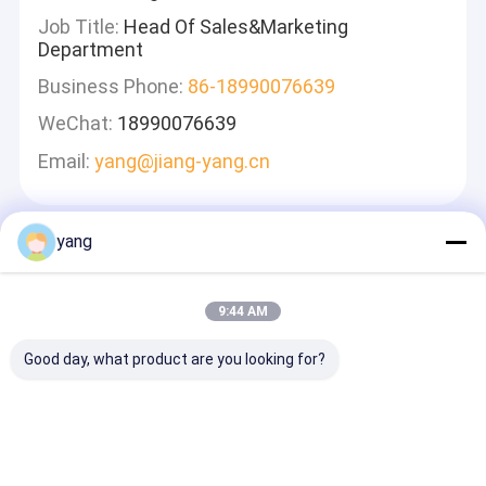
Job Title:
Head Of Sales&Marketing
Department
Business Phone:
86-18990076639
WeChat:
18990076639
Email:
yang@jiang-yang.cn
yang
Laisser Un Message
Nous Vous Répondrons Rapidement
9:44 AM
Good day, what product are you looking for?