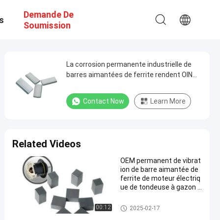
Demande De
s
Soumission
La corrosion permanente industrielle de
barres aimantées de ferrite rendent OIN
TS16949 résistante
Contact Now
Learn More
Related Videos
OEM permanent de vibrat
ion de barre aimantée de
ferrite de moteur électriq
ue de tondeuse à gazon a
nti
Barres aimantées de ferrite
00:12
2025-02-17