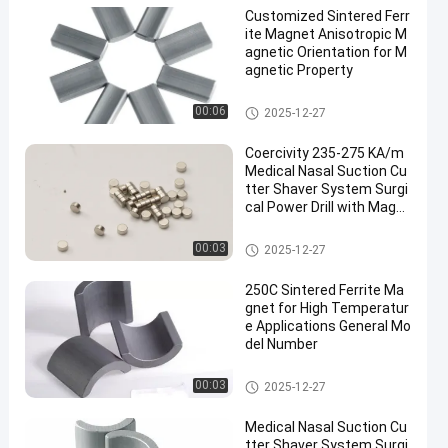
Customized Sintered Ferr
ite Magnet Anisotropic M
agnetic Orientation for M
agnetic Property
Aimant aggloméré de ferrite
00:06
2025-12-27
Coercivity 235-275 KA/m
Medical Nasal Suction Cu
tter Shaver System Surgi
cal Power Drill with Magn
etic Separators
Aimant aggloméré de ferrite
00:03
2025-12-27
250C Sintered Ferrite Ma
gnet for High Temperatur
e Applications General Mo
del Number
Aimant aggloméré de ferrite
00:03
2025-12-27
Medical Nasal Suction Cu
tter Shaver System Surgi