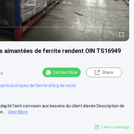
es aimantées de ferrite rendent OIN TS16949
Contact Now
Share
ws
ants isotropes de ferrite d'Acg de moto
pté l'anti corrosion aux besoins du client élevée Description de
 ...
View More
Leave a message