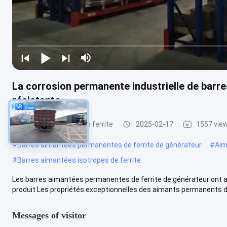
La corrosion permanente industrielle de barr
résistante
Barres aimantées de ferrite
2025-02-17
1557 vie
#
Barres aimantées permanentes de ferrite de générateur
#
Aim
#
Barres aimantées isotropes de ferrite
Les barres aimantées permanentes de ferrite de générateur ont ada
produit Les propriétés exceptionnelles des aimants permanents de
Messages of visitor