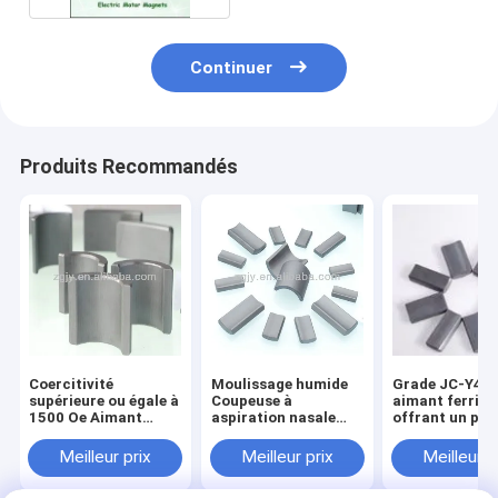
Continuer
Produits Recommandés
Coercitivité
Moulissage humide
Grade JC-Y40
supérieure ou égale à
Coupeuse à
aimant ferrite 
1500 Oe Aimant
aspiration nasale
offrant un pro
Ferrite Fritté Grade
médicale Système de
énergétique m
JC Y3939 JC Y4041
rasoir Forage de
de 2,0 à 4,0 M
Meilleur prix
Meilleur prix
Meilleur p
Traitement par
puissance
une coercivité
Moulage Humide
chirurgicale Produit
supérieure à 1