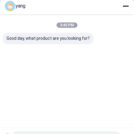
Assure les
énergétique maximal
Conçu pour le
yang
Performances
2.0 4.0 MGOe
solutions
Magnétiques
Amélioration des
magnétiques
Aperçu
Au sujet de
Contactez-
Desktop
résultats
nous
nous
Site
chirurgicaux
Plan du site
Privacy Policy
9:40 PM
Qualité
Aimant permanent de ferrite
Usine De Chine.Copyright ©
2026 JOINT-MAG Magnetic Materials Co., Ltd. Zigong. All Rights
Good day, what product are you looking for?
Reserved.
Maison
Produits
Exposition de VR