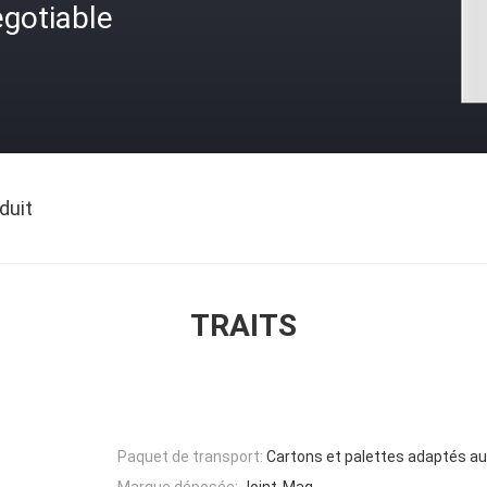
gotiable
duit
TRAITS
Paquet de transport:
Cartons et palettes adaptés au
Marque déposée:
Joint-Mag