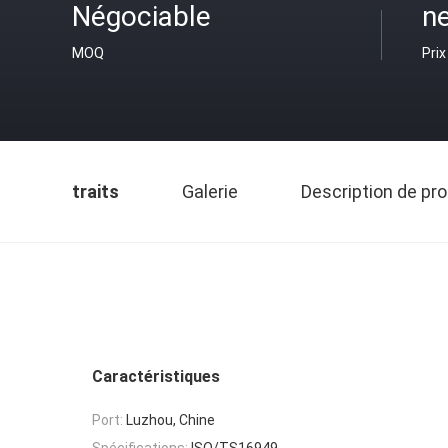
Négociable
ne
MOQ
Prix
traits
Galerie
Description de pro
Caractéristiques
Port:
Luzhou, Chine
Spécifications:
ISO/TS16949