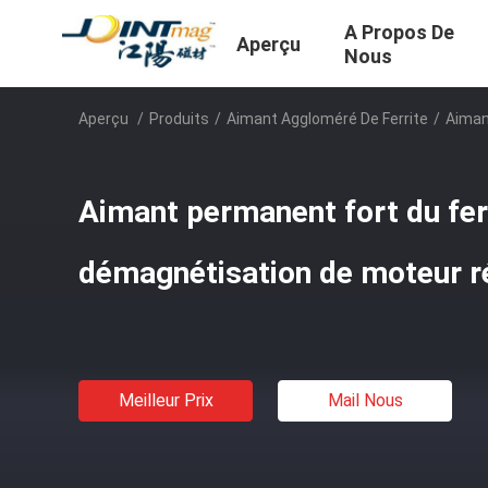
A Propos De
Aperçu
Nous
Aperçu
/
Produits
/
Aimant Aggloméré De Ferrite
/
Aiman
Aimant permanent fort du fer
démagnétisation de moteur r
Meilleur Prix
Mail Nous