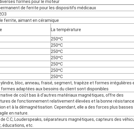
diverses formes pour le moteur
ermanent de ferrite pour les dispositifs médicaux
e2O3
e ferrite, aimant en céramique
e
La température
250ºC
250ºC
250ºC
250ºC
250ºC
250ºC
250ºC
cylindre, bloc, anneau, fraisé, segment, trapèze et formes irrégulières 
s formes adaptées aux besoins du client sont disponibles
rnative de coût bas à d'autres matériaux magnétiques, offre des
ures de fonctionnement relativement élevées et la bonne résistance
sion et à la démagnétisation. Cependant, elle a des forces plus basses 
agile en nature.
de C.C, Louderspeaks, séparateurs magnétiques, capteurs des véhic
, éducations, etc.