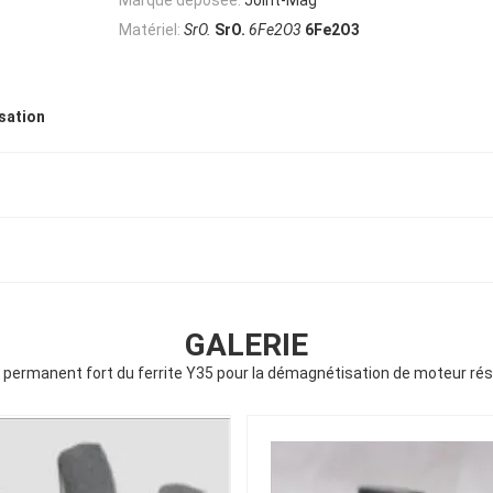
Matériel:
SrO.
SrO.
6Fe2O3
6Fe2O3
sation
GALERIE
permanent fort du ferrite Y35 pour la démagnétisation de moteur ré