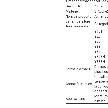
Aimant permanent fort de 
Description :
Aimant p
Matériel :
SrO. 6F
Nom de produit :
Aimant d
La température
Catégori
fonctionnante :
Y10T
Y25
Y30
Y33
Y35
Y30BH
Y33BH
Disque, 
Forme d'aimant :
plus. Le
Une alte
températ
Caractéristiques :
la corro
et est fr
Moteurs 
Applications :
à moteur