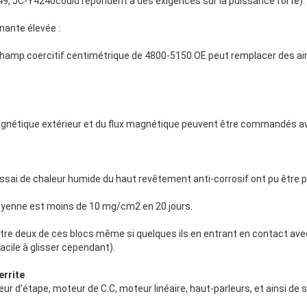
JC-Y4240could répondent à des exigences sur la puissance forte).
nante élevée :
champ coercitif centimétrique de 4800-5150 OE peut remplacer des a
agnétique extérieur et du flux magnétique peuvent être commandés a
l'essai de chaleur humide du haut revêtement anti-corrosif ont pu être 
oyenne est moins de 10 mg/cm2 en 20 jours.
entre deux de ces blocs même si quelques ils en entrant en contact avec 
(facile à glisser cependant).
errite
 d'étape, moteur de C.C, moteur linéaire, haut-parleurs, et ainsi de s