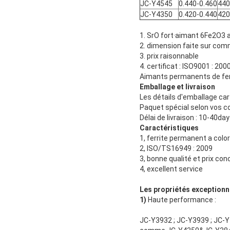
JC-Y4545
0.440-0.460
440
JC-Y4350
0.420-0.440
420
1. SrO fort·aimant 6Fe2O3 
2. dimension faite sur co
3. prix raisonnable
4. certificat : ISO9001 : 200
Aimants permanents de fer
Emballage et livraison
Les détails d'emballage car
Paquet spécial selon vos c
Délai de livraison : 10-40day
Caractéristiques
1, ferrite permanent a col
2, ISO/TS16949 : 2009
3, bonne qualité et prix con
4, excellent service
Les propriétés exceptionn
1)
Haute performance :
JC-Y3932 ; JC-Y3939 ; JC-Y