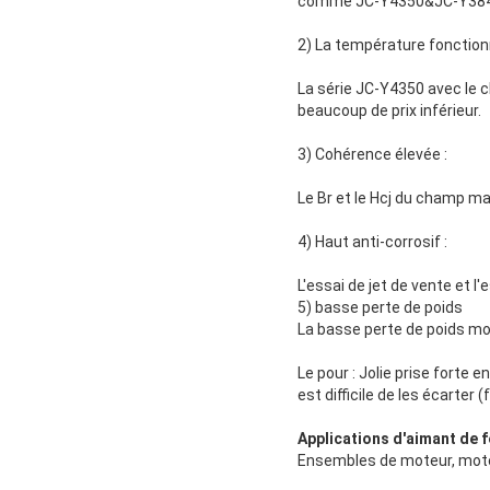
comme JC-Y4350&JC-Y3849, 
2) La température fonction
La série JC-Y4350 avec le 
beaucoup de prix inférieur.
3) Cohérence élevée :
Le Br et le Hcj du champ m
4) Haut anti-corrosif :
L'essai de jet de vente et 
5) basse perte de poids
La basse perte de poids m
Le pour : Jolie prise forte 
est difficile de les écarter 
Applications d'aimant de f
Ensembles de moteur, moteur