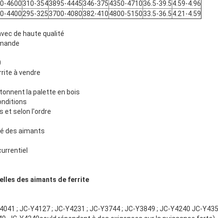
0-4600
310-354
3895-4445
346-375
4350-4710
36.5-39.5
4.59-4.96
0-4400
295-325
3700-4080
382-410
4800-5150
33.5-36.5
4.21-4.59
avec de haute qualité
mmande
0
rite à vendre
tonnent la palette en bois
onditions
s et selon l'ordre
oré des aimants
currentiel
elles des aimants de ferrite
4041 ; JC-Y4127 ; JC-Y4231 ; JC-Y3744 ; JC-Y3849 ; JC-Y4240 JC-Y4350