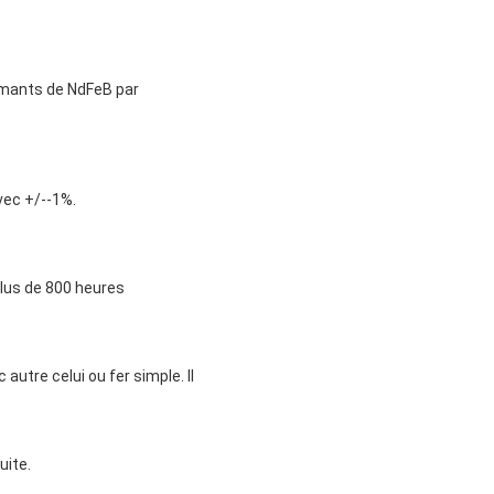
imants de NdFeB par
vec +/--1%.
plus de 800 heures
autre celui ou fer simple. Il
uite.