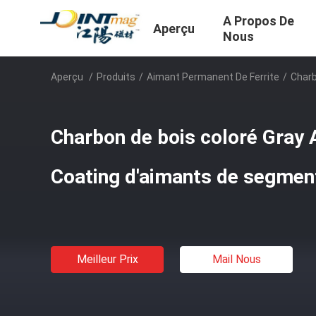
A Propos De
Aperçu
Nous
Aperçu
/
Produits
/
Aimant Permanent De Ferrite
/
Charb
Charbon de bois coloré Gray 
Coating d'aimants de segment
Meilleur Prix
Mail Nous