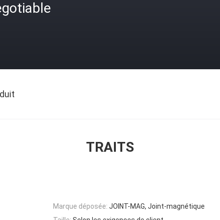
gotiable
duit
TRAITS
Marque déposée:
JOINT-MAG, Joint-magnétique
Taille:
Selon les exigences de client