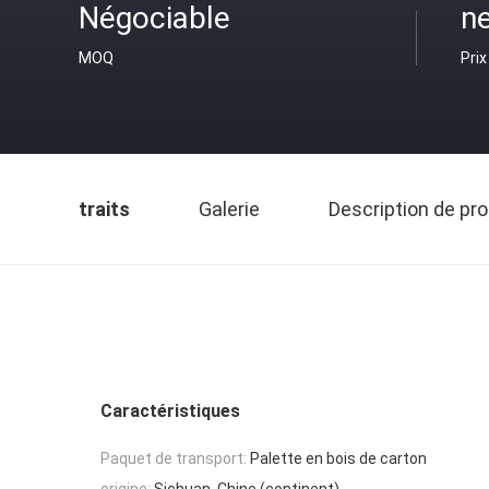
Négociable
ne
MOQ
Prix
traits
Galerie
Description de pro
Caractéristiques
Paquet de transport:
Palette en bois de carton
origine:
Sichuan, Chine (continent)