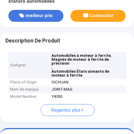
stators automobiles
meilleur prix
Contactez
Description De Produit
,
Automobiles à moteur à ferrite
Magnés de moteur à ferrite de
précision
Surligner
,
Automobiles États aimants de
moteur à ferrite
Place of Origin
SICHUAN
Nom de marque
JOINT-MAG
Model Number
Y4350
Regardez plus