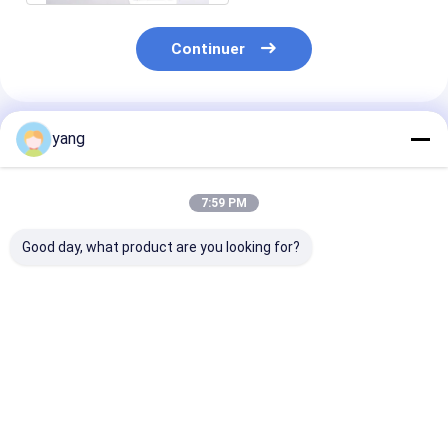
Continuer
Produits Recommandés
yang
7:59 PM
Good day, what product are you looking for?
Aimants de moteur
La fenêtre dure
Feuille JC-Y41
de ferrite de SrO
d'aimant de ferrite
Y4231 de segm
6Fe2O3 d'aimant de
d'OEM circule en
d'arc d'aimant
la machine à laver
voiture des aimants
ferrite d'Acg Y
L322
de moteur de ferrite
moto
Meilleur prix
Meilleur prix
Meilleur p