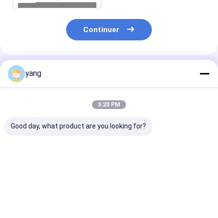
Continuer
Produits Recommandés
yang
5:20 PM
Good day, what product are you looking for?
Aimant adapté aux
Magnés de bloc de
4.8 G/cm3 Den
besoins du client de
ferrite magnétisant
Performance
ferrite de Y35 Y25
personnalisés pour
automobile Fer
pour le divers moteur
les applications
bloc aimants 
Y30BH de C.C
industrielles
haut-parleurs
Meilleur prix
Meilleur prix
Meilleur p