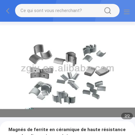
2
/
2
Magnés de ferrite en céramique de haute résistance